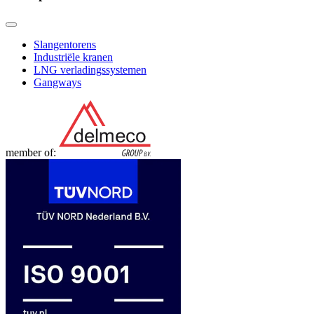
Slangentorens
Industriële kranen
LNG verladingssystemen
Gangways
member of: