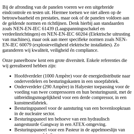
Bij de afronding van de panelen voeren we een uitgebreide
eindcontrole en testen uit. Hiermee toetsen we niet alleen op de
betrouwbaarheid en prestaties, maar ook of de panelen voldoen aan
de geldende normen en richtlijnen. Denk hierbij aan standaarden
zoals NEN-EN-IEC 61439 (Laagspanningsschakel en
verdeelinrichtingen) en NEN-EN-IEC 60204 (Elektrische uitrusting
van machines), maar ook aan meer specifieke normen zoals NEN-
EN-IEC 60079 (explosieveiligheid elektrische installaties). Zo
garanderen wij kwaliteit, veiligheid én compliance.
Onze paneelbouw kent een grote diversiteit. Enkele referenties die
wij gerealiseerd hebben zijn:
Hoofdverdeler (1000 Ampère) voor de energiedistributie naar
onderverdelers en besturingskasten in een snoepfabriek.
Onderverdeler (290 Ampère) in Halyester toepassing voor de
voeding van twee compressoren en hun besturingsunit, met de
uitbreidingsmogelijkheid voor een derde compressor, in een
kunstmestfabriek.
Besturingspaneel voor de aansturing van een bovenloopkraan
in de nucleaire sector.
Besturingspaneel ten behoeve van een hydraulisch
aangestuurde Gangway in een ATEX-omgeving.
Besturingspaneel voor een Pasteur in de appelmoeslijn van