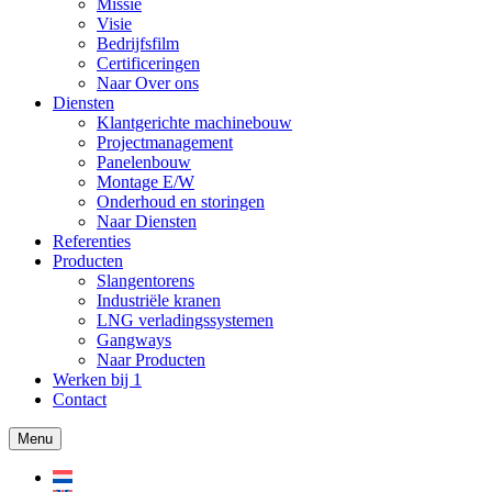
Missie
Visie
Bedrijfsfilm
Certificeringen
Naar Over ons
Diensten
Klantgerichte machinebouw
Projectmanagement
Panelenbouw
Montage E/W
Onderhoud en storingen
Naar Diensten
Referenties
Producten
Slangentorens
Industriële kranen
LNG verladingssystemen
Gangways
Naar Producten
Werken bij
1
Contact
Menu